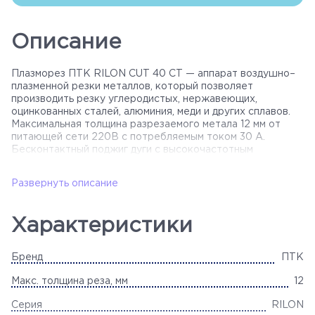
Описание
Плазморез ПТК RILON CUT 40 СT — аппарат воздушно–
плазменной резки металлов, который позволяет
производить резку углеродистых, нержавеющих,
оцинкованных сталей, алюминия, меди и других сплавов.
Максимальная толщина разрезаемого метала 12 мм от
питающей сети 220В с потребляемым током 30 А.
Бесконтактный поджиг дуги с высокочастотным
управлением упрощает работу и увеличивает скорость
работ. Инвертор обеспечит качественный тонкий рез,
Развернуть описание
отсутствие деформации и коробления металла. Наличие
функции постродувки плазмотрона воздухом после резки.
Диапазон регулировки от 5 до 20 секунд. Функция
Характеристики
продлевает срок службы плазменного резака и
расходных частей.
Бренд
ПТК
Особенности:
К аппарату воздушно-плазменной резки CUT 40 СT
Макс. толщина реза, мм
12
необходимо подключать компрессор для подачи сжатого
воздуха.
Серия
RILON
Постпродувка газа после резки.