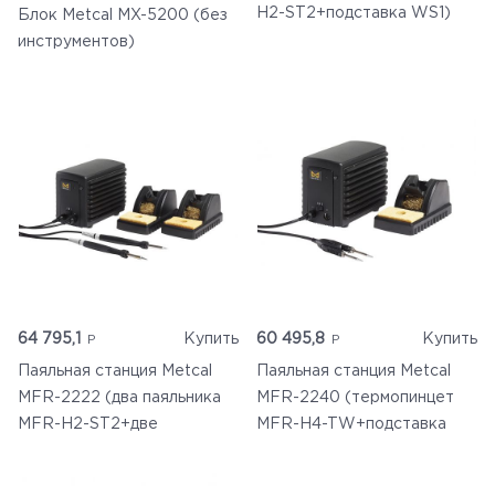
H2-ST2+подставка WS1)
Блок Metcal MX-5200 (без
инструментов)
64 795,1
Купить
60 495,8
Купить
Паяльная станция Metcal
Паяльная станция Metcal
MFR-2222 (два паяльника
MFR-2240 (термопинцет
MFR-H2-ST2+две
MFR-H4-TW+подставка
подставки WS1)
MFR-WSPT)