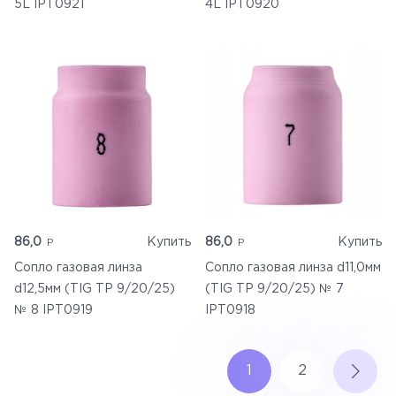
5L IPT0921
4L IPT0920
Главная
Каталог
86,0
Купить
86,0
Купить
Сопло газовая линза
Сопло газовая линза d11,0мм
Доставка
d12,5мм (TIG TP 9/20/25)
(TIG TP 9/20/25) № 7
№ 8 IPT0919
IPT0918
Контакты
1
2
Корзина