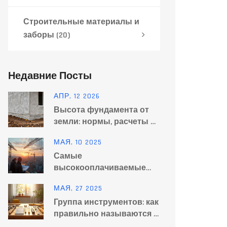
Строительные материалы и
заборы
(20)
Недавние Посты
АПР, 12 2026
Высота фундамента от
земли: нормы, расчеты и
ошибки при
МАЯ, 10 2025
строительстве
Самые
высокооплачиваемые
строительные
МАЯ, 27 2025
профессии: кто
Группа инструментов: как
зарабатывает больше
правильно называются и
всех
зачем это знать