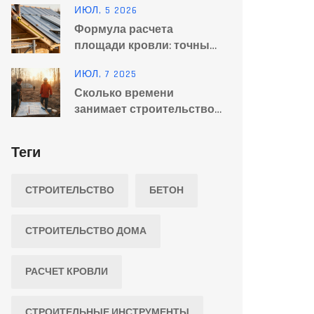
ИЮЛ, 5 2026
Формула расчета
площади кровли: точные
методы для разных
ИЮЛ, 7 2025
типов крыш
Сколько времени
занимает строительство
фундамента: сроки и
нюансы этапов работ
Теги
СТРОИТЕЛЬСТВО
БЕТОН
СТРОИТЕЛЬСТВО ДОМА
РАСЧЕТ КРОВЛИ
СТРОИТЕЛЬНЫЕ ИНСТРУМЕНТЫ