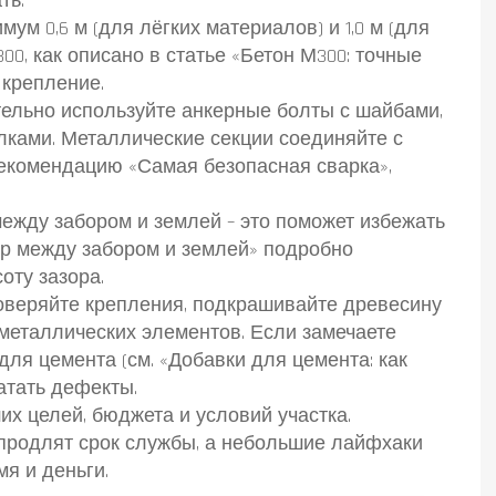
ть.
м 0,6 м (для лёгких материалов) и 1,0 м (для
0, как описано в статье «Бетон М300: точные
 крепление.
ельно используйте анкерные болты с шайбами,
лками. Металлические секции соединяйте с
екомендацию «Самая безопасная сварка»,
между забором и землей – это поможет избежать
зор между забором и землей» подробно
оту зазора.
роверяйте крепления, подкрашивайте древесину
металлических элементов. Если замечаете
для цемента (см. «Добавки для цемента: как
атать дефекты.
их целей, бюджета и условий участка.
продлят срок службы, а небольшие лайфхаки
мя и деньги.