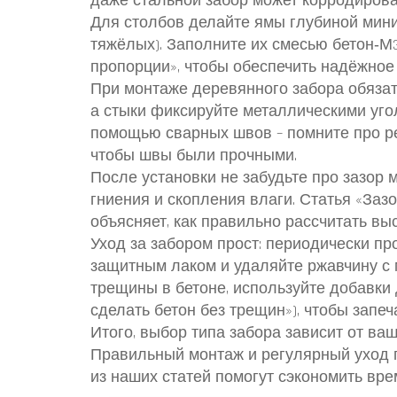
даже стальной забор может корродирова
Для столбов делайте ямы глубиной миниму
тяжёлых). Заполните их смесью бетон‑М30
пропорции», чтобы обеспечить надёжное
При монтаже деревянного забора обязат
а стыки фиксируйте металлическими уго
помощью сварных швов – помните про р
чтобы швы были прочными.
После установки не забудьте про зазор 
гниения и скопления влаги. Статья «За
объясняет, как правильно рассчитать выс
Уход за забором прост: периодически п
защитным лаком и удаляйте ржавчину с 
трещины в бетоне, используйте добавки 
сделать бетон без трещин»), чтобы запеч
Итого, выбор типа забора зависит от ваш
Правильный монтаж и регулярный уход 
из наших статей помогут сэкономить вре