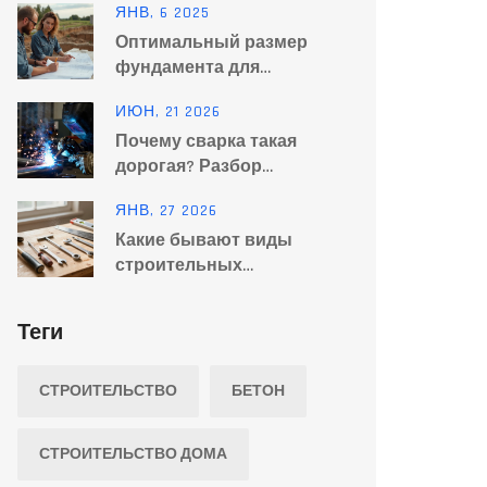
ЯНВ, 6 2025
Расчет бетона для
Оптимальный размер
строительства
фундамента для
двухэтажного дома
ИЮН, 21 2026
Почему сварка такая
дорогая? Разбор
реальных затрат на
ЯНВ, 27 2026
сварочные работы в 2026
Какие бывают виды
году
строительных
инструментов и для чего
они нужны
Теги
СТРОИТЕЛЬСТВО
БЕТОН
СТРОИТЕЛЬСТВО ДОМА