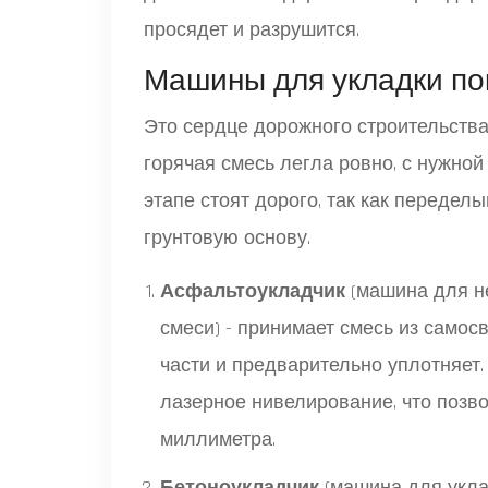
просядет и разрушится.
Машины для укладки по
Это сердце дорожного строительства
горячая смесь легла ровно, с нужно
этапе стоят дорого, так как передел
грунтовую основу.
Асфальтоукладчик
(
машина для н
смеси
) - принимает смесь из само
части и предварительно уплотняет
лазерное нивелирование, что позв
миллиметра.
Бетоноукладчик
(
машина для укла