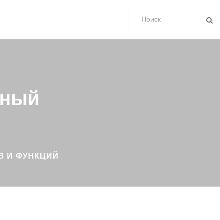
лный
В И ФУНКЦИЙ