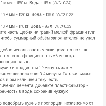
м мм – 1150 кг, Вода – 115 л (W/C≈0,34).
0 м мм – 1120 кг, Вода – 105 л (W/C≈0,28).
0 м мм – 1110 кг, Вода – 95 л (W/C≈0,23).
ните часть щебня на гравий мелкой фракции или
е, чтобы суммарный объём заполнителей не упал
удобно использовать мешки цемента по 50 кг.
ента на коэффициент 0,05 м³/мешок, а
опорционально.
ухие ингредиенты 1‑2 минуты, затем
еремешивание ещё 3‑4 минуты. Готовая смесь
ов и без излишней текучести.
личения цемента, добавьте пластификатор –
требность в воде, сохранив нужную
о подобрать нужные пропорции, независимо от