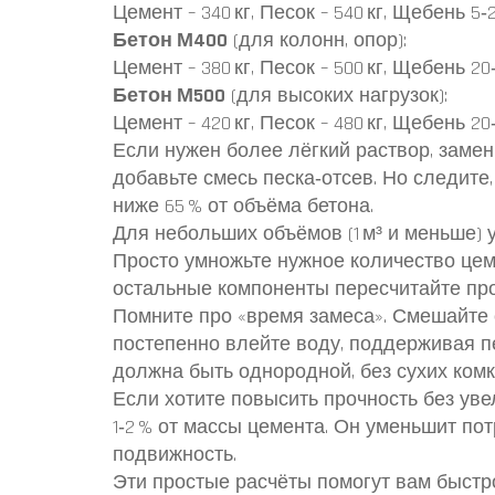
Цемент – 340 кг, Песок – 540 кг, Щебень 5‑20 
Бетон М400
(для колонн, опор):
Цемент – 380 кг, Песок – 500 кг, Щебень 20‑4
Бетон М500
(для высоких нагрузок):
Цемент – 420 кг, Песок – 480 кг, Щебень 20‑4
Если нужен более лёгкий раствор, заме
добавьте смесь песка‑отсев. Но следит
ниже 65 % от объёма бетона.
Для небольших объёмов (1 м³ и меньше) 
Просто умножьте нужное количество цем
остальные компоненты пересчитайте пр
Помните про «время замеса». Смешайте с
постепенно влейте воду, поддерживая п
должна быть однородной, без сухих комк
Если хотите повысить прочность без уве
1‑2 % от массы цемента. Он уменьшит по
подвижность.
Эти простые расчёты помогут вам быстр