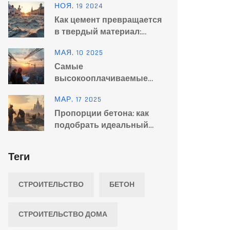
НОЯ, 19 2024
Как цемент превращается
в твердый материал:
секреты и процессы
МАЯ, 10 2025
Самые
высокооплачиваемые
строительные
МАР, 17 2025
профессии: кто
Пропорции бетона: как
зарабатывает больше
подобрать идеальный
всех
состав
Теги
СТРОИТЕЛЬСТВО
БЕТОН
СТРОИТЕЛЬСТВО ДОМА