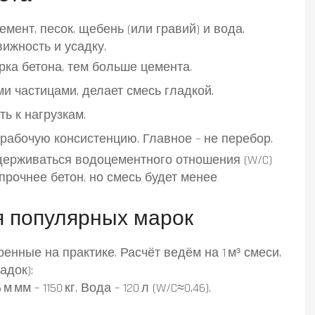
емент, песок, щебень (или гравий) и вода.
вижность и усадку.
рка бетона, тем больше цемента.
и частицами, делает смесь гладкой.
ть к нагрузкам.
рабочую консистенцию. Главное – не перебор.
держиваться водоцементного отношения (W/C)
м прочнее бетон, но смесь будет менее
 популярных марок
енные на практике. Расчёт ведём на 1 м³ смеси.
адок):
м мм – 1150 кг, Вода – 120 л (W/C≈0,46).