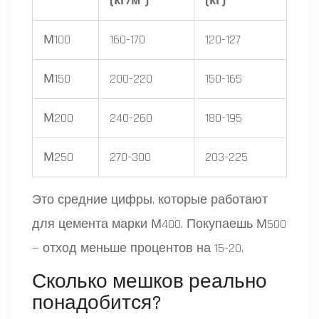
(кг/м³)
(кг)
М100
160-170
120-127
М150
200-220
150-165
М200
240-260
180-195
М250
270-300
203-225
Это средние цифры, которые работают
для цемента марки М400. Покупаешь М500
— отход меньше процентов на 15-20.
Сколько мешков реально
понадобится?