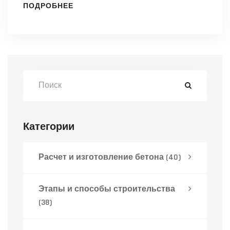
ПОДРОБНЕЕ
факторы делают тот или иной этап особо
сложным? В статье исследуются
ключевые моменты, на которые нужно
обратить внимание, чтобы успешно
завершить строительство.
Категории
Расчет и изготовление бетона
(40)
Этапы и способы строительства
(38)