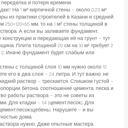
, переделка и потеря времени.
ки? На 1 м³ кирпичной стены — около 0.23 м³
фры из практики строителей в Казани и средней
 250×120×65 мм, то на 1 м² стены толщиной в
аствора. А если вы заливаете
фундамент
,
 конструкции и передающая её на грунт
— тут
щина. Плита толщиной 20 см на 10 м² требует 2
вно 2. Иначе фундамент будет слабым или
 стены с толщиной слоя 10 мм нужно около 12
е его в два слоя — 24 литра. И тут важно: не
идкий раствор — трескается. Слишком густой —
опорции бетона
,
соотношение цемента, песка и
тво работы раствора
— это не советы из
и. Для кладки — 1:4 (цемент:песок). Для
 (цемент:песок:щебень). Нарушите — и вы
тностью дома.
 раствора нужно. Даже опытные мастера