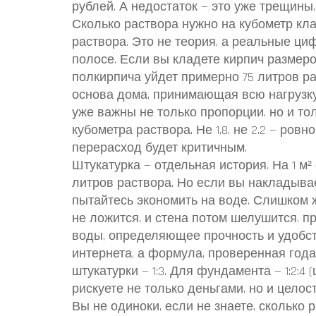
рублей. А недостаток — это уже трещины
Сколько раствора нужно на кубометр клад
раствора. Это не теория, а реальные ци
полосе. Если вы кладете кирпич размером
полкирпича уйдет примерно 75 литров р
основа дома, принимающая всю нагрузку
уже важны не только пропорции, но и тол
кубометра раствора. Не 1.8, не 2.2 — ро
перерасход будет критичным.
Штукатурка — отдельная история. На 1 м²
литров раствора. Но если вы накладывает
пытайтесь экономить на воде. Слишком ж
не ложится, и стена потом шелушится.
пр
воды, определяющее прочность и удобс
интернета, а формула, проверенная годам
штукатурки — 1:3. Для фундамента — 1:2:4
рискуете не только деньгами, но и целос
Вы не одиноки, если не знаете, сколько