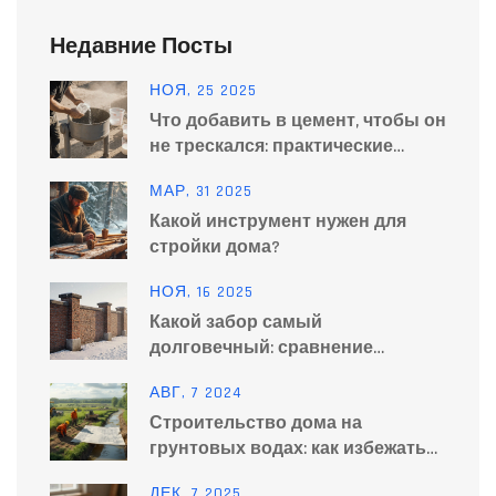
Недавние Посты
НОЯ, 25 2025
Что добавить в цемент, чтобы он
не трескался: практические
советы по улучшению бетона
МАР, 31 2025
Какой инструмент нужен для
стройки дома?
НОЯ, 16 2025
Какой забор самый
долговечный: сравнение
материалов и реальные сроки
АВГ, 7 2024
службы
Строительство дома на
грунтовых водах: как избежать
проблем
ДЕК, 7 2025