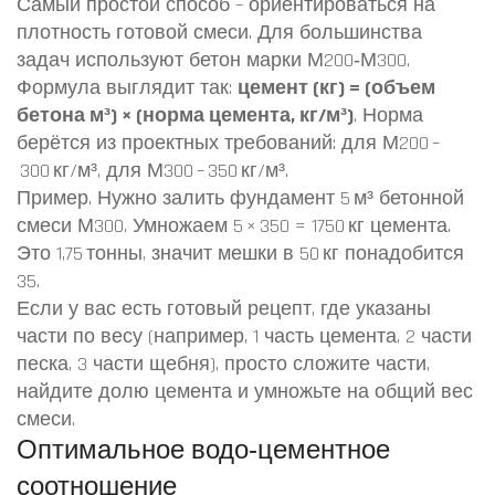
Самый простой способ – ориентироваться на
плотность готовой смеси. Для большинства
задач используют бетон марки М200‑М300.
Формула выглядит так:
цемент (кг) = (объем
бетона м³) × (норма цемента, кг/м³)
. Норма
берётся из проектных требований: для М200 –
300 кг/м³, для М300 – 350 кг/м³.
Пример. Нужно залить фундамент 5 м³ бетонной
смеси М300. Умножаем 5 × 350 = 1750 кг цемента.
Это 1,75 тонны, значит мешки в 50 кг понадобится
35.
Если у вас есть готовый рецепт, где указаны
части по весу (например, 1 часть цемента, 2 части
песка, 3 части щебня), просто сложите части,
найдите долю цемента и умножьте на общий вес
смеси.
Оптимальное водо‑цементное
соотношение