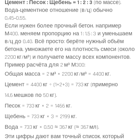
Цемент : Песок : Щебень = 1 : 2 : 3
(по массе).
Вода‑цементное отношение (в/ц) обычно
0,45‑0,55.
Если нужен более прочный бетон, например
М400, меняем пропорцию на 1 : 1,5 : 3 и уменьшаем
в/ц до 0,40. Всё просто: берёте нужный объём
бетона, умножаете его на плотность смеси (около
2200 кг/м³) и получаете массу всех компонентов.
Пример расчёта для 2 м³ М300:
Общая масса = 2 м³ × 2200 кг/м³ = 4400 кг.
Цемент = 4400 кг ÷ (1+2+3) = 733 кг (примерно
14,6 мешков по 50 кг).
Песок = 733 кг × 2 = 1466 кг.
Щебень = 733 кг × 3 = 2199 кг.
Вода = 733 кг × 0,50 ≈ 367 кг (≈ 367 мл).
Эти цифры дают вам точный список, который