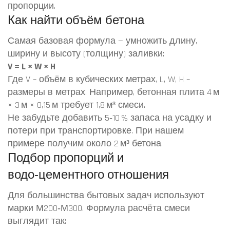
пропорции.
Как найти объём бетона
Самая базовая формула — умножить длину,
ширину и высоту (толщину) заливки:
V = L × W × H
Где V – объём в кубических метрах, L, W, H –
размеры в метрах. Например, бетонная плита 4 м
× 3 м × 0,15 м требует 1,8 м³ смеси.
Не забудьте добавить 5‑10 % запаса на усадку и
потери при транспортировке. При нашем
примере получим около 2 м³ бетона.
Подбор пропорций и
водо‑цементного отношения
Для большинства бытовых задач используют
марки М200‑М300. Формула расчёта смеси
выглядит так: