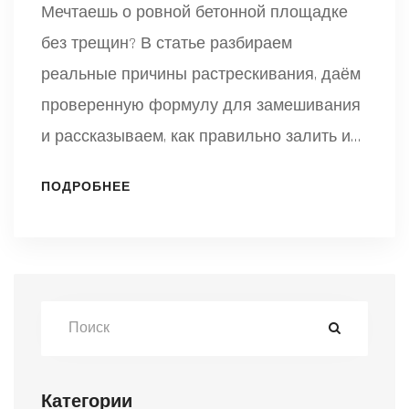
Мечтаешь о ровной бетонной площадке
без трещин? В статье разбираем
реальные причины растрескивания, даём
проверенную формулу для замешивания
и рассказываем, как правильно залить и
ухаживать за покрытием. Не забудем про
ПОДРОБНЕЕ
температуру и секрет защиты бетона в
жару и холод. Простые советы, чтобы твоя
площадка прослужила много лет.
Категории