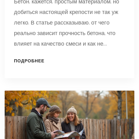
Бетон, кажется, простым материалом, но
добиться настоящей крепости не так уж
легко. В статье рассказываю, от чего
реально зависит прочность бетона, что
влияет на качество смеси и как не
допустить главных ошибок при
ПОДРОБНЕЕ
приготовлении. Обсудим популярные
добавки, оптимальное соотношение
компонентов и маленькие хитрости,
которыми пользуются опытные строители.
Такой материал пригодится всем, кто
хочет получить крепкую и долговечную
конструкцию без головной боли.