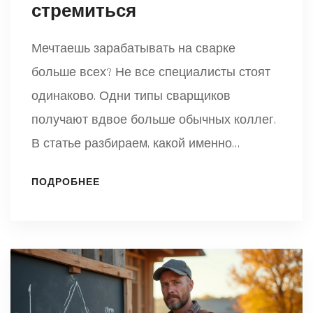
стремиться
Мечтаешь зарабатывать на сварке
больше всех? Не все специалисты стоят
одинаково. Одни типы сварщиков
получают вдвое больше обычных коллег.
В статье разбираем, какой именно
сварщик считается самым дорогим, что
ПОДРОБНЕЕ
влияет на зарплаты и на какие навыки
стоит обратить внимание, если хочется
расти в профессии. Делимся живыми
примерами и полезными советами.
Цифры, практические нюансы, реальный
опыт.