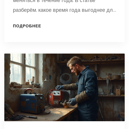
меняться в течение года. В статье
разберём, какое время года выгоднее для
строительства забора и какие материалы
ПОДРОБНЕЕ
стоит выбрать, чтобы не переплачивать.
Есть ли смысл ждать осени или зиму, и
почему весной стройка может обойтись
дороже. Расскажем про акции, скрытые
расходы, а также дадим практичные
советы для экономии. Всё просто, честно
и по делу.