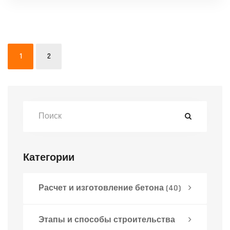
главных ошибках новичков и полезных
нюансах монтажа. Статья поможет
избежать протечек, сэкономить материалы
1
2
и выбрать оптимальный вариант для
своего дома.
Категории
Расчет и изготовление бетона
(40)
Этапы и способы строительства