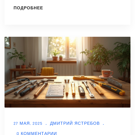
происходит с бетоном, если пренебречь
ПОДРОБНЕЕ
подготовкой основания, и какие проблемы
потом возникают с домом. Разберём, как
правильно подготовить основу под
фундамент, чтобы избежать трещин и
просадки. Получите конкретные советы,
основанные на строительной практике.
27 МАЯ, 2025
ДМИТРИЙ ЯСТРЕБОВ
0 КОММЕНТАРИИ