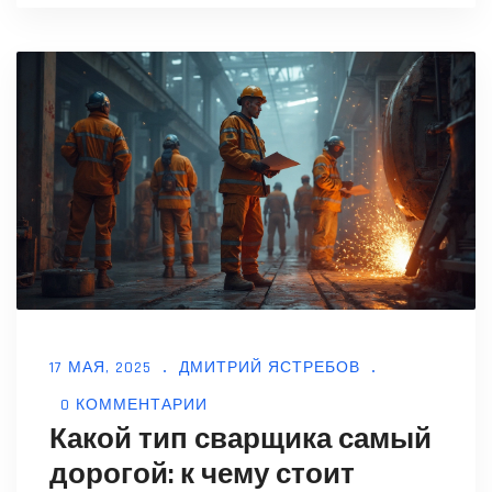
реальные советы, интересные
наблюдения и делюсь опытом, чтобы вы
не тратили время впустую. В финале —
лайфхаки, которые реально экономят
нервы начинающим сварщикам.
17 МАЯ, 2025
ДМИТРИЙ ЯСТРЕБОВ
0 КОММЕНТАРИИ
Какой тип сварщика самый
дорогой: к чему стоит