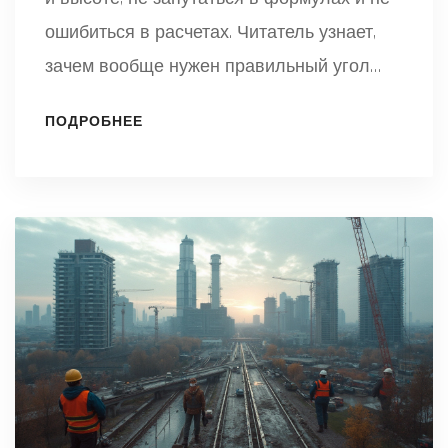
ошибиться в расчетах. Читатель узнает,
зачем вообще нужен правильный угол
наклона, и как это отражается на
ПОДРОБНЕЕ
надежности кровли. Появятся примеры
расчетов, полезные советы для
самостоятельного монтажа и избежания
типичных ошибок. Всё изложено простым
и понятным языком, чтобы каждый мог
повторить расчёты сам. Поделимся также
интересными фактами о том, как угол
наклона влияет на долговечность крыши.