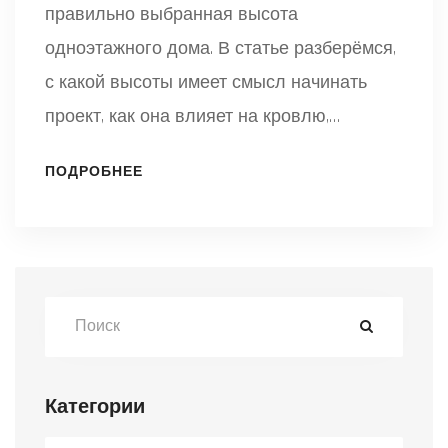
правильно выбранная высота
одноэтажного дома. В статье разберёмся,
с какой высоты имеет смысл начинать
проект, как она влияет на кровлю,
комфорт и энергоэффективность. Я
ПОДРОБНЕЕ
поделюсь практическими
рекомендациями, чтобы избежать ошибок
и не переплачивать. Расскажу, как учесть
вентиляцию, инженерные коммуникации и
тип кровли. Всё максимально просто,
честно и на основе реальных примеров.
Категории