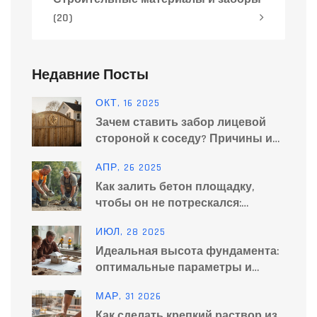
(20)
Недавние Посты
ОКТ, 16 2025
Зачем ставить забор лицевой
стороной к соседу? Причины и
рекомендации
АПР, 26 2025
Как залить бетон площадку,
чтобы он не потрескался:
простая формула и рабочие
ИЮЛ, 28 2025
советы
Идеальная высота фундамента:
оптимальные параметры и
рекомендации
МАР, 31 2026
Как сделать крепкий раствор из