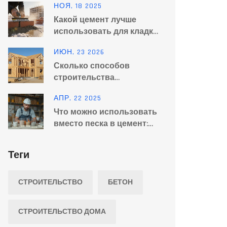
НОЯ, 18 2025
Какой цемент лучше
использовать для кладки
стен: выбор по марке,
ИЮН, 23 2026
составу и условиям
Сколько способов
работы
строительства
выделяют: полный гид по
АПР, 22 2025
технологиям возведения
Что можно использовать
домов в 2026 году
вместо песка в цемент:
лучшие альтернативы
Теги
СТРОИТЕЛЬСТВО
БЕТОН
СТРОИТЕЛЬСТВО ДОМА