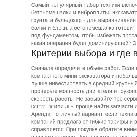
Самый популярный набор техники включа
бетономешалки и виброплиты. Экскават
грунта, а бульдозер – для выравнивани
балки и блоки, а бетономешалка готовит 
под фундаментом, чтобы избежать проса
какая операция будет доминирующей? Эт
Критерии выбора и где в
Сначала определите объём работ. Если п
компактного мини-экскаватора и неболь
лучше инвестировать в средний‑крупный
проверьте мощность двигателя и грузоп
скорость работы. Не забывайте про серв
Caterpillar или JCB, проще найти запчаст
Аренда – отличный вариант, если техни
компаний предлагают гибкие тарифы и в
справляется. При покупке обратите вни