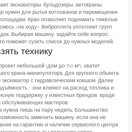
ет экскаваторы, бульдозеры, автокраны,
ор нужен для рытья котлованов и перемещения
я площадки. Кран позволяет поднимать тяжёлые
смесь «на ходу». Виброплита уплотняет грунт
док. Выбирая машину, задайте себе вопрос:
о поможет сузить список до нужных моделей.
зять технику
роект небольшой (дом до 150 м²), хватит
шого крана‑манипулятора. Для крупного объекта
 экскаватор с гидравлическим ковшом. Далее
одъёмность – они влияют на расход топлива и
исную поддержку: у известных брендов, вроде
и и обслуживающих мастеров.
ка нужна лишь на пару недель. Большинство
озможность заменить машину, если она не
мание на гарантию и наличие сервисного центра