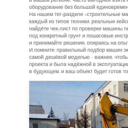
в вашем регионе. Часто выгоднее взять 
оборудование без большой единовремен
На нашем тег‑разделе «строительные ма
каждый из типов техники, реальные кейс
найдёте чек‑лист по проверке машины п
под конкретный грунт и пошаговые инст
и принимайте решения, опираясь на опыт
И помните: правильный подбор машин эко
самой дешёвой моделью – важнее, чтоб
проекта и была надёжной в эксплуатации
в будующем, и ваш объект будет готов то