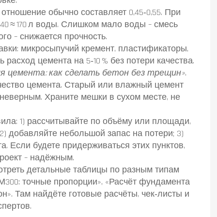
овке.
отношение обычно составляет 0,45‑0,55. При
 340 ≈ 170 л воды. Слишком мало воды – смесь
го – снижается прочность.
авки: микросыпучий кремент, пластификаторы,
расход цемента на 5‑10 % без потери качества.
ля цемента: как сделать бетон без трещин»
.
ачество цемента. Старый или влажный цемент
 неверным. Храните мешки в сухом месте, не
ила: 1) рассчитывайте по объёму или площади,
) добавляйте небольшой запас на потери; 3)
. Если будете придерживаться этих пунктов,
проект – надёжным.
отреть детальные таблицы по разным типам
н М300: точные пропорции», «Расчёт фундамента
он». Там найдёте готовые расчёты, чек‑листы и
спертов.