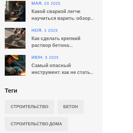
МАЯ, 20 2025
"Строителе" на практике
Какой сваркой легче
научиться варить: обзор
для начинающих
НОЯ, 3 2025
Как сделать крепкий
раствор бетона:
пропорции, замес и
ИЮН, 9 2025
советы от практика
Самый опасный
инструмент: как не стать
жертвой стройки
Теги
СТРОИТЕЛЬСТВО
БЕТОН
СТРОИТЕЛЬСТВО ДОМА