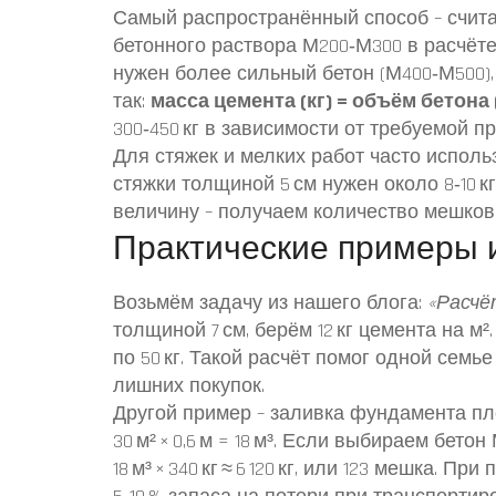
Самый распространённый способ – счита
бетонного раствора М200‑М300 в расчёте 
нужен более сильный бетон (М400‑М500),
так:
масса цемента (кг) = объём бетона
300‑450 кг в зависимости от требуемой пр
Для стяжек и мелких работ часто исполь
стяжки толщиной 5 см нужен около 8‑10 к
величину – получаем количество мешков 
Практические примеры 
Возьмём задачу из нашего блога:
«Расчё
толщиной 7 см, берём 12 кг цемента на м². И
по 50 кг. Такой расчёт помог одной семь
лишних покупок.
Другой пример – заливка фундамента пло
30 м² × 0,6 м = 18 м³. Если выбираем бето
18 м³ × 340 кг ≈ 6 120 кг, или 123 мешка.