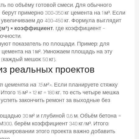
ть по объёму готовой смеси. Для обычного
берут примерно 300‑350 кг цемента на 1 м³. Если
 увеличиваем до 400‑450 кг. Формула выглядит
 (м³) × коэффициент
, где коэффициент –
очности.
зуют показатель по площади. Пример: для
г цемента на 1 м². Умножаем площадь на эту
(каждый мешок 50 кг).
из реальных проектов
т цемента на 15 м²»
. Если планируете стяжку
того 15 м² × 12 кг = 180 кг, то есть четыре мешка
е успеть закончить ремонт за выходные без
щадью 30 м² и глубиной 0,6 м. Объём бетона =
н М300, берём коэффициент 340 кг/м³. Итого:
 При планировании этого проекта важно добавить