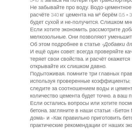
5‑10 % запаса на потери при транспортир
Не забывайте про воду. Водо-цементное 
расчёте 340 кг цемента на м³ берём 0,5 ×
будет сухой и не‑получится. Слишком мно
Если хотите экономить, рассмотрите доб
мелкозольные. Они позволяют уменьшить 
Об этом подробнее в статье
«Добавки д
И ещё один совет: всегда проверяйте к
теряет свои свойства, и расчёт окажется
открывайте их слишком давно.
Подытоживая, помните три главных прав
используя проверенные коэффициенты; 2
следите за соотношением воды и цемента
количество цемента будет точно, а ваш 
Если остались вопросы или хотите посм
бетона, загляните в наши статьи: «Бето
дома» и «Как правильно приготовить бет
практические рекомендации от наших эк