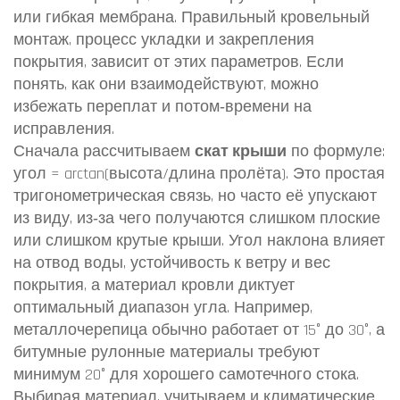
или гибкая мембрана
. Правильный
кровельный
монтаж
,
процесс укладки и закрепления
покрытия, зависит от этих параметров
. Если
понять, как они взаимодействуют, можно
избежать переплат и потом‑времени на
исправления.
Сначала рассчитываем
скат крыши
по формуле:
угол = arctan(высота/длина пролёта). Это простая
тригонометрическая связь, но часто её упускают
из виду, из‑за чего получаются слишком плоские
или слишком крутые крыши. Угол наклона влияет
на отвод воды, устойчивость к ветру и вес
покрытия, а материал кровли диктует
оптимальный диапазон угла. Например,
металлочерепица обычно работает от 15° до 30°, а
битумные рулонные материалы требуют
минимум 20° для хорошего самотечного стока.
Выбирая материал, учитываем и климатические