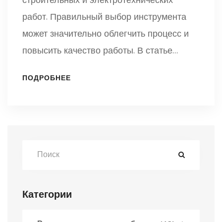
строительных и электротехнических
работ. Правильный выбор инструмента
может значительно облегчить процесс и
повысить качество работы. В статье
рассматриваются различные типы
ПОДРОБНЕЕ
инструментов для резки кабелей, их
характеристики и применение. Также
приведены советы по безопасному
использованию и уходу за инструментами.
Вы узнаете, как сделать правильный
выбор среди множества вариантов на
рынке.
Категории