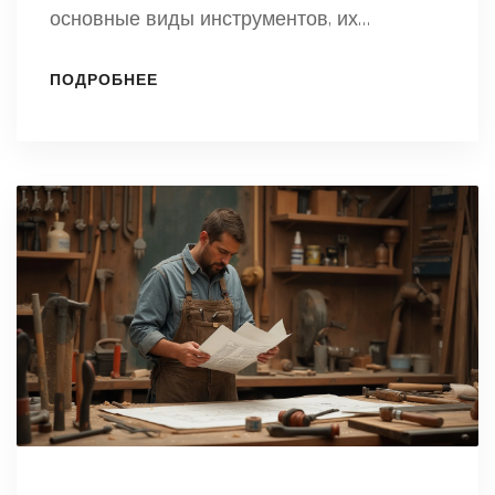
основные виды инструментов, их
особенности и применение. Также
ПОДРОБНЕЕ
поделимся полезными советами по
выбору и уходу за инструментами, чтобы
они служили долго и не подводили в
ответственный момент. Узнаем о
многофункциональных новинках, которые
значительно облегчают труд. Информация
будет полезна как начинающим мастерам,
так и опытным строителям.