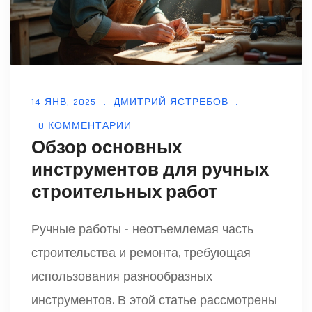
внимание при выборе инструментов
чтобы они радовали своей надежностью
и качеством. Эти знания помогут
проводить ремонт и монтаж максимально
14 ЯНВ, 2025
ДМИТРИЙ ЯСТРЕБОВ
эффективно.
0 КОММЕНТАРИИ
Обзор основных
инструментов для ручных
строительных работ
Ручные работы - неотъемлемая часть
строительства и ремонта, требующая
использования разнообразных
инструментов. В этой статье рассмотрены