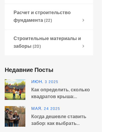
Расчет и строительство
фундамента
(22)
Строительные материалы и
заборы
(20)
Недавние Посты
ИЮН, 3 2025
Как определить, сколько
квадратов крыша:
быстрый расчет для
МАЯ, 24 2025
своего дома
Когда дешевле ставить
забор: как выбрать
выгодное время и