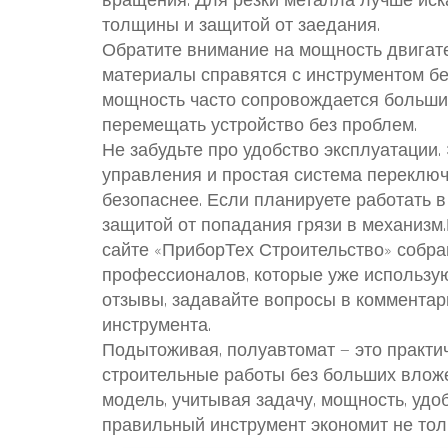
вращения. Для резки металла лучше иск
толщины и защитой от заедания.
Обратите внимание на мощность двигате
материалы справятся с инструментом бе
мощность часто сопровождается большим 
перемещать устройство без проблем.
Не забудьте про удобство эксплуатации.
управления и простая система переклю
безопаснее. Если планируете работать 
защитой от попадания грязи в механизм
сайте «ПриборТех Строительство» собр
профессионалов, которые уже использую
отзывы, задавайте вопросы в комментар
инструмента.
Подытоживая, полуавтомат — это практич
строительные работы без больших влож
модель, учитывая задачу, мощность, удоб
правильный инструмент экономит не толь