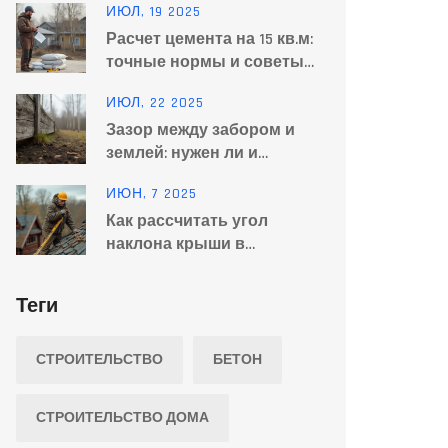
ИЮЛ, 19 2025
видов и функций
Расчет цемента на 15 кв.м:
точные нормы и советы
эксперта
ИЮЛ, 22 2025
Зазор между забором и
землей: нужен ли и
почему это важно
ИЮН, 7 2025
Как рассчитать угол
наклона крыши в
градусах: простой способ
для любого дома
Теги
СТРОИТЕЛЬСТВО
БЕТОН
СТРОИТЕЛЬСТВО ДОМА