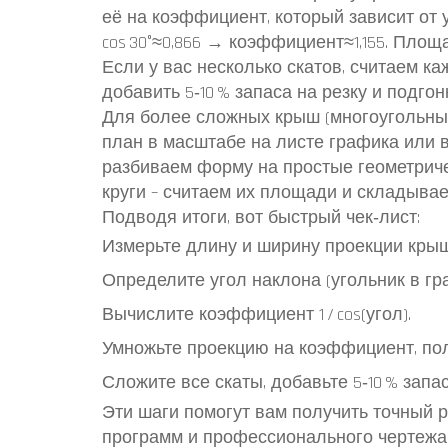
её на коэффициент, который зависит от уг
cos 30°≈0,866 → коэффициент≈1,155. Площадь 
Если у вас несколько скатов, считаем к
добавить 5‑10 % запаса на резку и подгон
Для более сложных крыш (многоугольные
план в масштабе на листе графика или 
разбиваем форму на простые геометриче
круги – считаем их площади и складывае
Подводя итоги, вот быстрый чек‑лист:
Измерьте длину и ширину проекции крыш
Определите угол наклона (угольник в гра
Вычислите коэффициент 1 / cos(угол).
Умножьте проекцию на коэффициент, пол
Сложите все скаты, добавьте 5‑10 % запас
Эти шаги помогут вам получить точный р
программ и профессионального чертежа