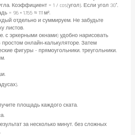
ла. Коэффициент = 1 / cos(угол). Если угол 30°,
= 96 × 1,155 ≈ 111 м².
аждый отдельно и суммируем. Не забудьте
ку листов.
, с эркерными окнами) удобно нарисовать
в простом онлайн‑калькуляторе. Затем
ские фигуры – прямоугольники, треугольники,
м.
и.
дусах).
учите площадь каждого ската.
а.
езультат за несколько минут, без сложных
.