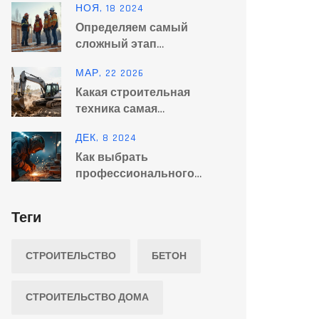
НОЯ, 18 2024
для фундамента
Определяем самый
сложный этап
строительства дома
МАР, 22 2026
Какая строительная
техника самая
востребованная в 2026
ДЕК, 8 2024
году?
Как выбрать
профессионального
сварщика: практическое
руководство
Теги
СТРОИТЕЛЬСТВО
БЕТОН
СТРОИТЕЛЬСТВО ДОМА