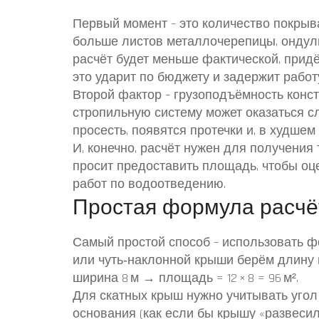
Первый момент – это количество покры
больше листов металлочерепицы, ондули
расчёт будет меньше фактической, придё
это ударит по бюджету и задержит работ
Второй фактор – грузоподъёмность конст
стропильную систему может оказаться с
просесть, появятся протечки и, в худшем
И, конечно, расчёт нужен для получения
просит предоставить площадь, чтобы оце
работ по водоотведению.
Простая формула расч
Самый простой способ – использовать ф
или чуть‑наклонной крыши берём длину и
ширина 8 м → площадь = 12 × 8 = 96 м².
Для скатных крыш нужно учитывать угол
основания (как если бы крышу «развесили