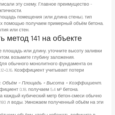
писали эту схему. Главное преимущество –
ктичности.
площадь помещения (или длина стены), тип
 их помощью получаем примерный объём бетона,
тия или стен.
ь метод 141 на объекте
 площадь или длину, уточните высоту заливки
нтом, возьмите глубину заложения.
ля обычного монолитного фундамента он
0,12‑0,16. Коэффициент учитывает потери
:
Объём = Площадь × Высота × Коэффициент
.
фициент 0,18, получаем 5,4 м³ бетона.
а каждый кубический метр бетон‑смеси обычно
0‑180 л воды. Умножаем полученный объём на эти