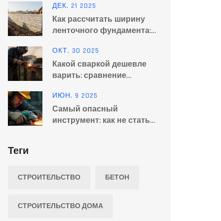
ДЕК, 21 2025
максимальной прочности
Как рассчитать ширину
ленточного фундамента:
пошаговая инструкция с
ОКТ, 30 2025
примерами
Какой сваркой дешевле
варить: сравнение
стоимости ММА, МИГ/МАГ
ИЮН, 9 2025
и ТИГ
Самый опасный
инструмент: как не стать
жертвой стройки
Теги
СТРОИТЕЛЬСТВО
БЕТОН
СТРОИТЕЛЬСТВО ДОМА