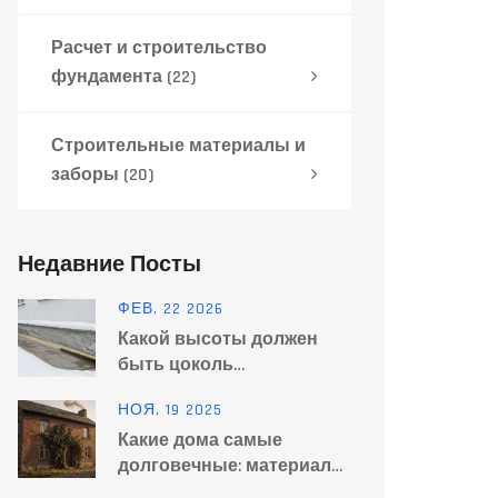
Расчет и строительство
фундамента
(22)
Строительные материалы и
заборы
(20)
Недавние Посты
ФЕВ, 22 2026
Какой высоты должен
быть цоколь
одноэтажного дома:
НОЯ, 19 2025
нормы, расчет и
Какие дома самые
практические советы
долговечные: материалы,
технологии и реальные