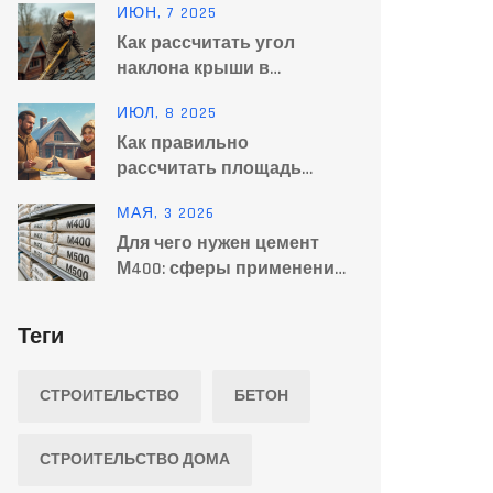
ИЮН, 7 2025
сроки службы
Как рассчитать угол
наклона крыши в
градусах: простой способ
ИЮЛ, 8 2025
для любого дома
Как правильно
рассчитать площадь
крыши: пошаговая
МАЯ, 3 2026
инструкция и советы
Для чего нужен цемент
профессионалов
М400: сферы применения,
отличия от М500 и
правила хранения
Теги
СТРОИТЕЛЬСТВО
БЕТОН
СТРОИТЕЛЬСТВО ДОМА