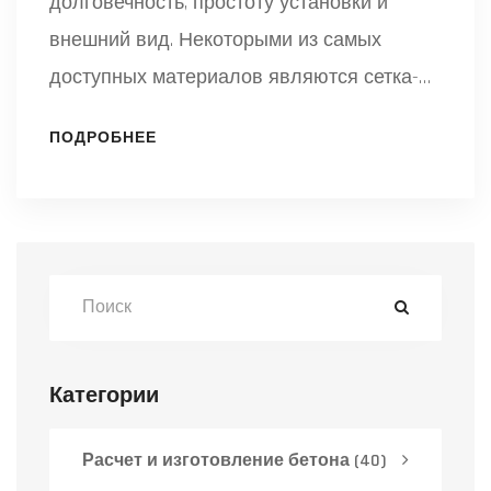
долговечность, простоту установки и
внешний вид. Некоторыми из самых
доступных материалов являются сетка-
рабица, деревянные штакетники и
ПОДРОБНЕЕ
металлические профлисты. Все они
имеют свои преимущества и недостатки,
которые стоит взвесить при выборе.
Важно подобрать не только дешевый, но
и подходящий именно для вас вариант,
принимая во внимание климатические
условия и архитектуру участка.
Категории
Расчет и изготовление бетона
(40)