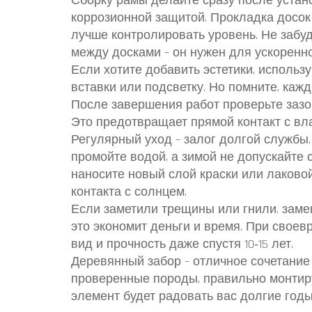
Сборку рамы делайте сразу после устано
коррозионной защитой. Прокладка досок
лучше контролировать уровень. Не забуд
между досками – он нужен для ускорен
Если хотите добавить эстетики, использ
вставки или подсветку. Но помните, каж
После завершения работ проверьте зазор
Это предотвращает прямой контакт с вла
Регулярный уход – залог долгой службы.
промойте водой, а зимой не допускайте с
наносите новый слой краски или лаковой
контакта с солнцем.
Если заметили трещины или гнили, замен
это экономит деньги и время. При свое
вид и прочность даже спустя 10‑15 лет.
Деревянный забор – отличное сочетание
проверенные породы, правильно монтир
элемент будет радовать вас долгие годы