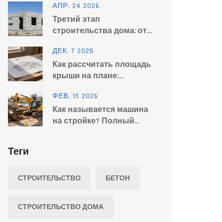
АПР, 24 2026
производства
Третий этап
строительства дома: от
коробки до закрытого
ДЕК, 7 2025
контура
Как рассчитать площадь
крыши на плане:
пошаговая инструкция
ФЕВ, 15 2026
для дома
Как называется машина
на стройке? Полный
обзор строительной
техники
Теги
СТРОИТЕЛЬСТВО
БЕТОН
СТРОИТЕЛЬСТВО ДОМА