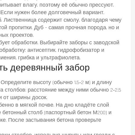
итывает влагу, поэтому её обычно прессуют,
 Если нужен более долговечный вариант,
б. Лиственница содержит смолу, благодаря чему
ой пропитки. Дуб – самая прочная порода, но и
ных проектов.
бует обработки. Выбирайте заборы с заводской
бработку: антисептик, гидрофобизатор и
ниения, грибка и ультрафиолета.
ть деревянный забор
Определите высоту (обычно 1,5‑2 м) и длину
а столбов: расстояние между ними обычно 2‑2,5
и от ширины досок.
бенно в мягкой почве. На дно кладёте слой
те бетонный столб (паспортный бетон М200) и
ке. После застывания бетона проверьте