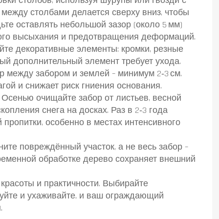
вки столбов, используя шурупы или гвозди с
 между столбами делается сверху вниз, чтобы
ьте оставлять небольшой зазор (около 5 мм)
ного высыхания и предотвращения деформаций.
уйте декоративные элементы: кромки, резные
дый дополнительный элемент требует ухода.
 между забором и землей – минимум 2‑3 см.
гой и снижает риск гниения основания.
 Осенью очищайте забор от листьев, весной
копления снега на досках. Раз в 2‑3 года
 пропитки, особенно в местах интенсивного
ите повреждённый участок, а не весь забор –
временной обработке дерево сохраняет внешний
 красоты и практичности. Выбирайте
уйте и ухаживайте, и ваш ограждающий
.