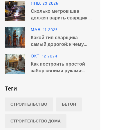
ЯНВ, 23 2026
мастеров всех уровней
Сколько метров шва
должен варить сварщик в
час: нормы, факторы и
МАЯ, 17 2025
реальные цифры
Какой тип сварщика
самый дорогой: к чему
стоит стремиться
ОКТ, 12 2024
Как построить простой
забор своими руками:
советы и материалы
Теги
СТРОИТЕЛЬСТВО
БЕТОН
СТРОИТЕЛЬСТВО ДОМА