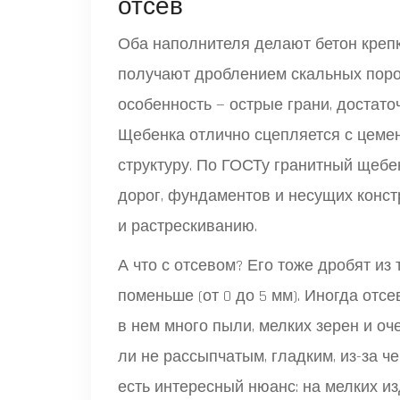
отсев
Оба наполнителя делают бетон крепк
получают дроблением скальных пород:
особенность — острые грани, достато
Щебенка отлично сцепляется с цемен
структуру. По ГОСТу гранитный щебе
дорог, фундаментов и несущих конст
и растрескиванию.
А что с отсевом? Его тоже дробят из
поменьше (от 0 до 5 мм). Иногда отс
в нем много пыли, мелких зерен и оч
ли не рассыпчатым, гладким, из-за ч
есть интересный нюанс: на мелких и