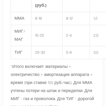
(руб.)
ММА
8-18
8-12
1.2
МИГ/
10-20
2-4
2.0
МАГ
ТИГ
20-30
5-8
3.5
*Итого включает: материалы +
электричество + амортизация аппарата +
время (при ставке 150 руб./час). Для ММА
учтены потери на шлак и переделки. Для
МИГ - газ и проволока. Для ТИГ - дорогой