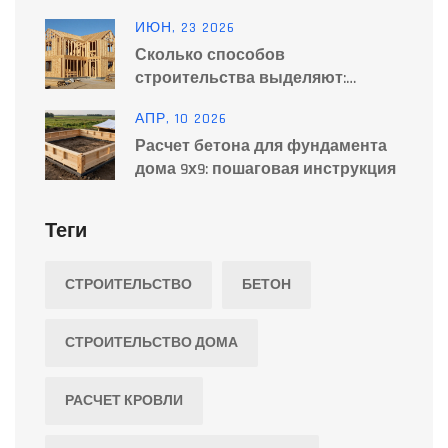
рейтинг для дома и стройки
ИЮН, 23 2026
Сколько способов
строительства выделяют:
полный гид по технологиям
АПР, 10 2026
возведения домов в 2026 году
Расчет бетона для фундамента
дома 9х9: пошаговая инструкция
Теги
СТРОИТЕЛЬСТВО
БЕТОН
СТРОИТЕЛЬСТВО ДОМА
РАСЧЕТ КРОВЛИ