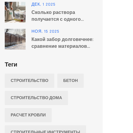
ДЕК, 1 2025
пути миграции
Сколько раствора
получается с одного
мешка цемента 50 кг?
НОЯ, 15 2025
Расчет бетона для
Какой забор долговечнее:
строительства
сравнение материалов
для забора на долгие
годы
Теги
СТРОИТЕЛЬСТВО
БЕТОН
СТРОИТЕЛЬСТВО ДОМА
РАСЧЕТ КРОВЛИ
СТРОИТЕЛЬНЫЕ ИНСТРУМЕНТЫ