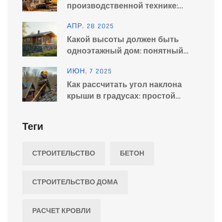
производственной технике:
полный классификатор для
АПР, 28 2025
строительства и производства
Какой высоты должен быть
одноэтажный дом: понятный
расчет для кровли
ИЮН, 7 2025
Как рассчитать угол наклона
крыши в градусах: простой
способ для любого дома
Теги
СТРОИТЕЛЬСТВО
БЕТОН
СТРОИТЕЛЬСТВО ДОМА
РАСЧЕТ КРОВЛИ