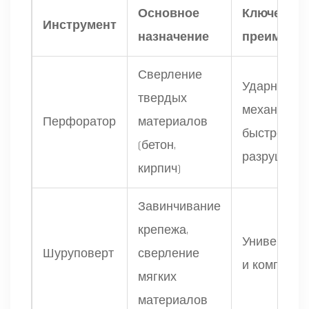
Основное
Ключевое
Инструмент
назначение
преимуще
Сверление
Ударный
твердых
механизм 
Перфоратор
материалов
быстрого
(бетон,
разрушени
кирпич)
Завинчивание
крепежа,
Универсаль
Шуруповерт
сверление
и компактн
мягких
материалов