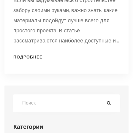
Если вы задумываетесь о строительстве
забору своими руками, важно знать, какие
материалы подойдут лучше всего для
простого проекта. В статье
рассматриваются наиболее доступные и
простые для работы материалы, способы
ПОДРОБНЕЕ
их установки и советы по выбору
подходящего варианта в зависимости от
целей и стиля вашего участка. Также
приводятся преимущества каждого типа
конструкции, чтобы вы могли сделать
осознанный выбор. Подробно описаны
этапы строительства и полезные советы,
Категории
которые пригодятся каждому, кто