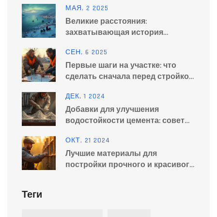
МАЯ, 2 2025
Великие расстояния:
захватывающая история
переходов и планы тоннеля
СЕН, 6 2025
через пролив
Первые шаги на участке: что
сделать сначала перед стройкой
(чек‑лист 2025)
ДЕК, 1 2024
Добавки для улучшения
водостойкости цемента: советы
и факты
ОКТ, 21 2024
Лучшие материалы для
постройки прочного и красивого
забора
Теги