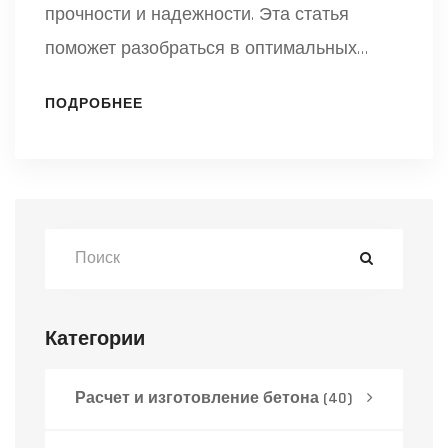
прочности и надежности. Эта статья
поможет разобраться в оптимальных
пропорциях компонентов для
ПОДРОБНЕЕ
приготовления такого бетона. Понимание
правильного соотношения песка, цемента
и щебня, а также воды, поможет создать
качественную смесь. Также раскроем
интересные факты о влиянии добавок на
качество бетона м300. Данный материал
станет полезным для тех, кто планирует
Категории
строительные работы от небольших
проектов до крупных построек.
Расчет и изготовление бетона
(40)