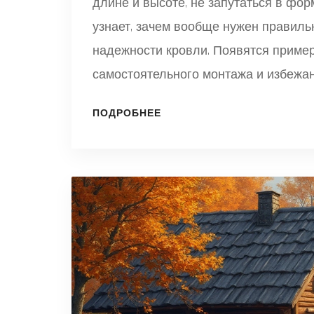
длине и высоте, не запутаться в фор
узнает, зачем вообще нужен правильн
надежности кровли. Появятся пример
самостоятельного монтажа и избежа
простым и понятным языком, чтобы к
ПОДРОБНЕЕ
Поделимся также интересными фактам
долговечность крыши.