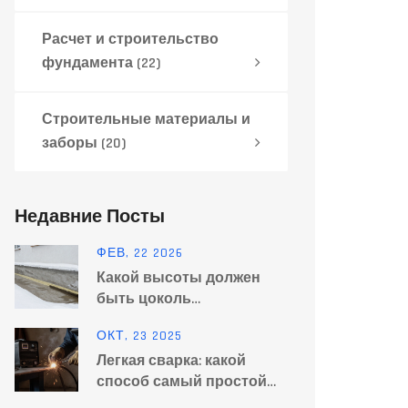
Расчет и строительство
фундамента
(22)
Строительные материалы и
заборы
(20)
Недавние Посты
ФЕВ, 22 2026
Какой высоты должен
быть цоколь
одноэтажного дома:
ОКТ, 23 2025
нормы, расчет и
Легкая сварка: какой
практические советы
способ самый простой
для новичков