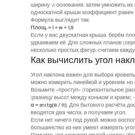
ширину
w
основания, затем умножить их 
односкатной крыши коэффициент равен
Формула выглядит так:
Площ. = l × w × 1,5
Если у вас двускатная крыша, берём пл
удваиваем её. Для сложных планов (сер
несколько простых фигур, считаем кажд
Как вычислить угол нак
Угол наклона важен для выбора кровельн
можно измерить линейкой и уровнем, но
Возьмите «проступ» (горизонтальное расс
(разницу высот между коньком и краем) 
α = arctg(в / п)
. Для бытового расчёта до
вводятся два числа, а получаем угол.
Если нет ничего под рукой, можно восп
большинство из них умеют измерять уго