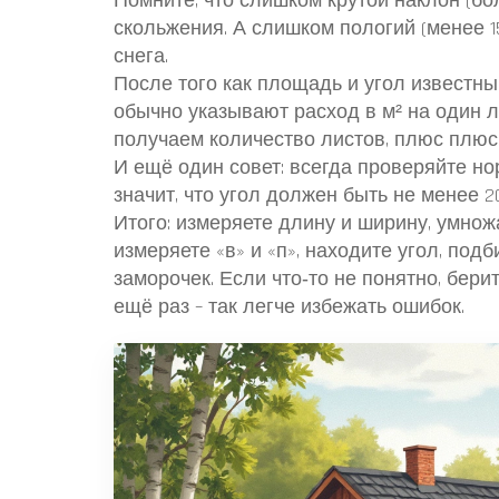
Помните, что слишком крутой наклон (бо
скольжения. А слишком пологий (менее 1
снега.
После того как площадь и угол известны
обычно указывают расход в м² на один 
получаем количество листов, плюс плюс 5
И ещё один совет: всегда проверяйте н
значит, что угол должен быть не менее 20
Итого: измеряете длину и ширину, умнож
измеряете «в» и «п», находите угол, под
заморочек. Если что‑то не понятно, бери
ещё раз – так легче избежать ошибок.