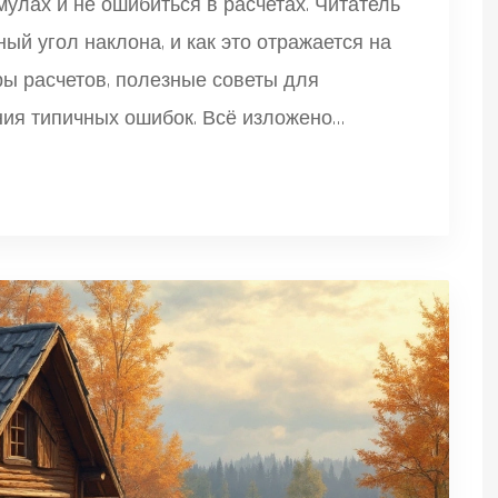
мулах и не ошибиться в расчетах. Читатель
ый угол наклона, и как это отражается на
ы расчетов, полезные советы для
ния типичных ошибок. Всё изложено
аждый мог повторить расчёты сам.
и о том, как угол наклона влияет на