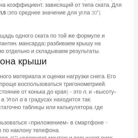
на коэффициент, зависящий от типа ската. Для
1,5
(это среднее значение для угла 30°).
ощадь одного ската по той же формуле и
пантин, мансарда) разбиваем крышу на
ую отдельно и складываем результаты.
лона крыши
ого материала и оценки нагрузки снега. Его
 проще воспользоваться тригонометрией.
тояние от конька до края) – это
п
, и «высоту»
–
в
. Угол
α
в градусах находится так:
статочно таблицы или калькулятора, где
ользоваться «приложением» в смартфоне –
л по наклону телефона.