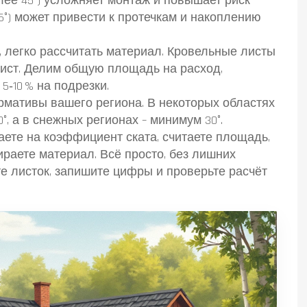
лее 45°) усложняет монтаж и повышает риск
5°) может привести к протечкам и накоплению
, легко рассчитать материал. Кровельные листы
лист. Делим общую площадь на расход,
‑10 % на подрезки.
ормативы вашего региона. В некоторых областях
°, а в снежных регионах – минимум 30°.
аете на коэффициент ската, считаете площадь,
бираете материал. Всё просто, без лишних
те листок, запишите цифры и проверьте расчёт